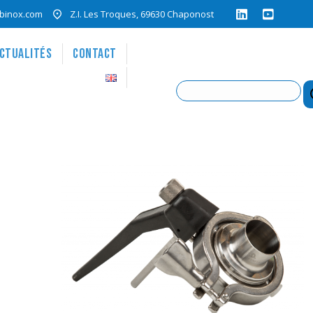
binox.com
Z.I. Les Troques, 69630 Chaponost
ctualités
Contact