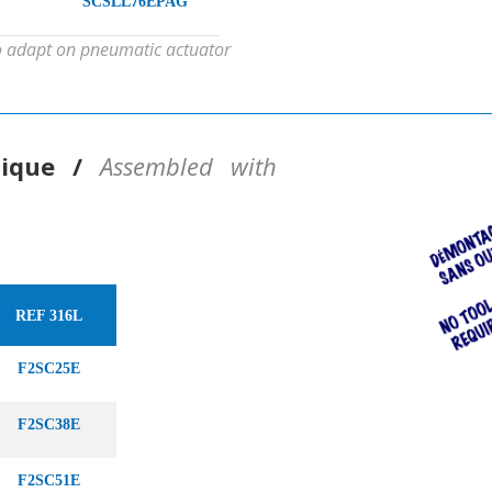
SCSLL76EPAG
 to adapt on pneumatic actuator
tique /
Assembled with
REF 316L
F2SC25E
F2SC38E
F2SC51E