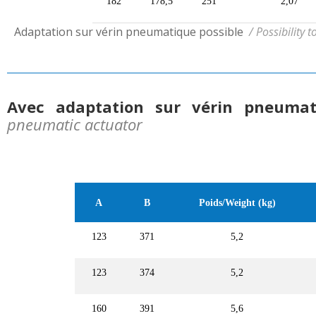
182
178,5
251
2,07
Adaptation sur vérin pneumatique possible
/ Possibility
Avec adaptation sur vérin pneuma
pneumatic actuator
A
B
Poids/Weight (kg)
123
371
5,2
123
374
5,2
160
391
5,6