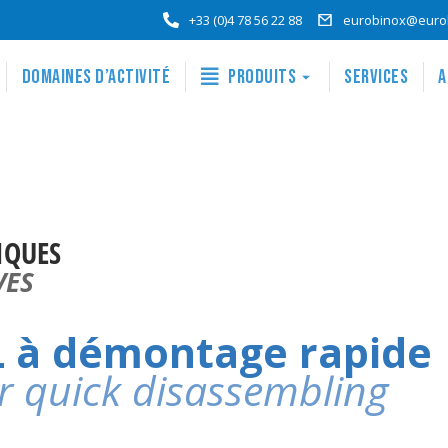
+33 (0)4 78 56 22 88
eurobinox@euro
Domaines d’activité
Produits
Services
A
IQUES
VES
L à démontage rapide
or quick disassembling