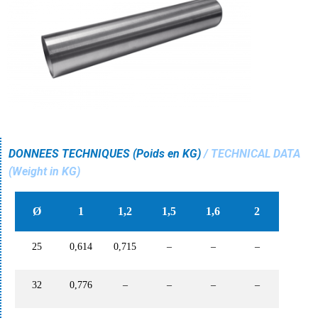
DONNEES TECHNIQUES (
Poids en KG)
/ TECHNICAL DATA
(Weight in KG)
Ø
1
1,2
1,5
1,6
2
25
0,614
0,715
–
–
–
32
0,776
–
–
–
–