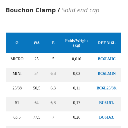
Bouchon Clamp /
Solid end cap
Poids/Weight
Ø
ØA
E
REF 316L
(kg)
MICRO
25
5
0,016
BC6LMIC
MINI
34
6,3
0,02
BC6LMIN
25/38
50,5
6,3
0,11
BC6L25/38.
51
64
6,3
0,17
BC6L51.
63,5
77,5
7
0,26
BC6L63.