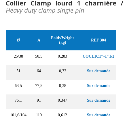
Collier Clamp lourd 1 charnière /
Heavy duty clamp single pin
Poids/Weight
Ø
A
REF 304
(kg)
25/38
50,5
0,283
COCL1C1″-1″1/2
51
64
0,32
Sur demande
63,5
77,5
0,38
Sur demande
76,1
91
0,347
Sur demande
101,6/104
119
0,612
Sur demande