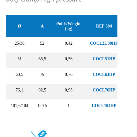
Poids/Weight
Ø
A
REF 304
(kg)
25/38
52
0,42
COCL25/38HP
51
65,5
0,56
COCL51HP
63,5
79
0,76
COCL63HP
76,1
92,5
0,93
COCL76HP
101,6/104
120,5
1
COCL104HP