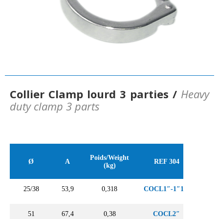
Collier Clamp lourd 3 parties /
Heavy
duty clamp 3 parts
Poids/Weight
Ø
A
REF 304
(kg)
25/38
53,9
0,318
COCL1″-1″1/2
51
67,4
0,38
COCL2″