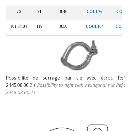
76
91
0,46
COCL76
COCLH
101,6/104
119
0,56
COCL104
COCLH
Possibilité de serrage par clé avec écrou Ref
2445.08.00.2
/
Possibility to tight with hexagonal nut Ref :
2445.08.00.21