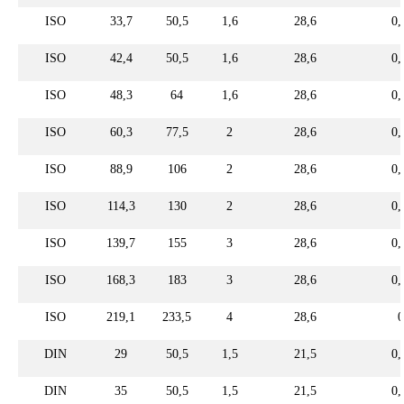
ISO
33,7
50,5
1,6
28,6
0,
ISO
42,4
50,5
1,6
28,6
0,
ISO
48,3
64
1,6
28,6
0,
ISO
60,3
77,5
2
28,6
0,
ISO
88,9
106
2
28,6
0,
ISO
114,3
130
2
28,6
0,
ISO
139,7
155
3
28,6
0,
ISO
168,3
183
3
28,6
0,
ISO
219,1
233,5
4
28,6
0
DIN
29
50,5
1,5
21,5
0,
DIN
35
50,5
1,5
21,5
0,