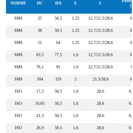
Poids
NORME
ØC
ØA
E
L
(
SMS
25
50,5
1,25
12,7/21,5/28,6
0
SMS
38
50,5
1,25
12,7/21,5/28,6
0
SMS
51
64
1,25
12,7/21,5/28,6
0
SMS
63,5
77,5
1,6
12,7/21,5/28,6
0
SMS
76,1
91
1,6
12,7/21,5/28,6
0
SMS
104
119
2
21,5/28,6
0
ISO
17,2
50,5
1,6
28,6
0,
ISO
19,05
50,5
1,6
28,6
0,
ISO
21,3
50,5
1,6
28,6
0,
ISO
26,9
50,5
1,6
28,6
0,