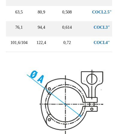
63,5
80,9
0,508
COCL2.5″
76,1
94,4
0,614
COCL3″
101,6/104
122,4
0,72
COCL4″