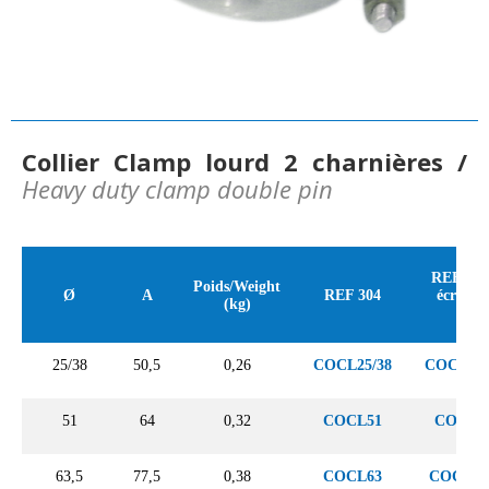
Collier Clamp lourd 2 charnières /
Heavy duty clamp double pin
REF 304
Poids/Weight
Ø
A
REF 304
écrou / 
(kg)
nut
25/38
50,5
0,26
COCL25/38
COCLHX
51
64
0,32
COCL51
COCLH
63,5
77,5
0,38
COCL63
COCLHX