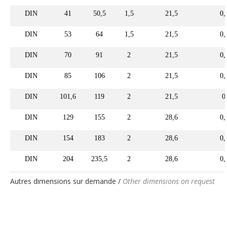
DIN
41
50,5
1,5
21,5
0,
DIN
53
64
1,5
21,5
0,
DIN
70
91
2
21,5
0,
DIN
85
106
2
21,5
0,
DIN
101,6
119
2
21,5
0
DIN
129
155
2
28,6
0,
DIN
154
183
2
28,6
0,
DIN
204
235,5
2
28,6
0,
Autres dimensions sur demande /
Other dimensions on request