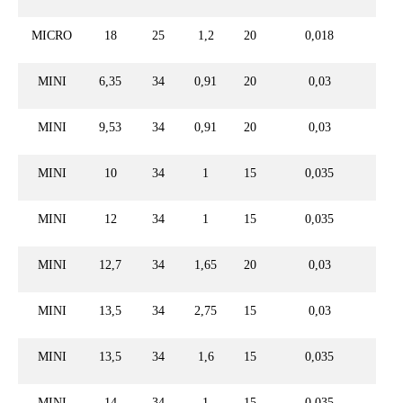
MICRO
18
25
1,2
20
0,018
MINI
6,35
34
0,91
20
0,03
FC
MINI
9,53
34
0,91
20
0,03
FC
MINI
10
34
1
15
0,035
MINI
12
34
1
15
0,035
MINI
12,7
34
1,65
20
0,03
FC
MINI
13,5
34
2,75
15
0,03
F
MINI
13,5
34
1,6
15
0,035
MINI
14
34
1
15
0,035