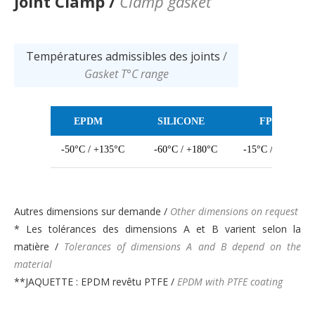
Joint Clamp /
Clamp gasket
Températures admissibles des joints
/
Gasket T°C range
EPDM
SILICONE
FPM
-50°C / +135°C
-60°C / +180°C
-15°C / +250°C
Autres dimensions sur demande /
Other dimensions on request
* Les tolérances des dimensions A et B varient selon la
matière /
Tolerances of dimensions A and B depend on the
material
**JAQUETTE : EPDM revêtu PTFE /
EPDM with PTFE coating