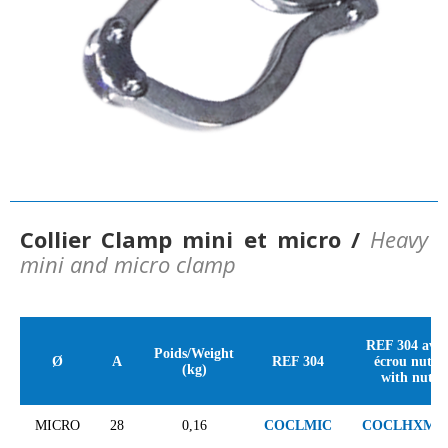
Collier Clamp mini et micro /
Heavy
mini and micro clamp
REF 304 avec
Poids/Weight
Ø
A
REF 304
écrou nut /
(kg)
with nut
MICRO
28
0,16
COCLMIC
COCLHXMI