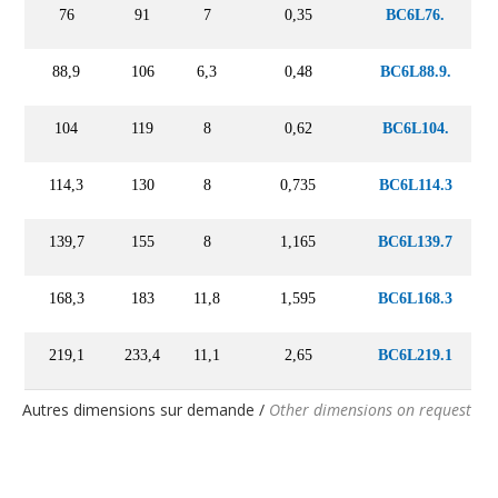
76
91
7
0,35
BC6L76.
88,9
106
6,3
0,48
BC6L88.9.
104
119
8
0,62
BC6L104.
114,3
130
8
0,735
BC6L114.3
139,7
155
8
1,165
BC6L139.7
168,3
183
11,8
1,595
BC6L168.3
219,1
233,4
11,1
2,65
BC6L219.1
Autres dimensions sur demande /
Other dimensions on request