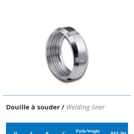
Douille à souder /
Welding liner
Poids/Weight
Ø
A
B
C
REF 304