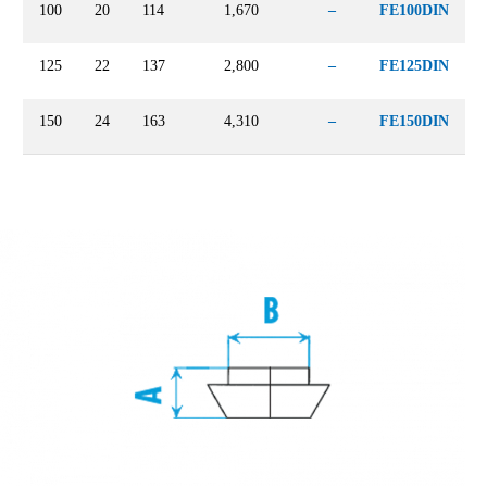
100
20
114
1,670
–
FE100DIN
125
22
137
2,800
–
FE125DIN
150
24
163
4,310
–
FE150DIN