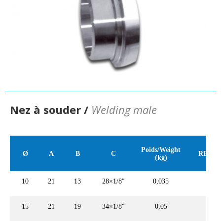
Nez à souder /
Welding male
Poids/Weight
Ø
A
B
C
REF 30
(kg)
10
21
13
28×1/8″
0,035
–
15
21
19
34×1/8″
0,05
–