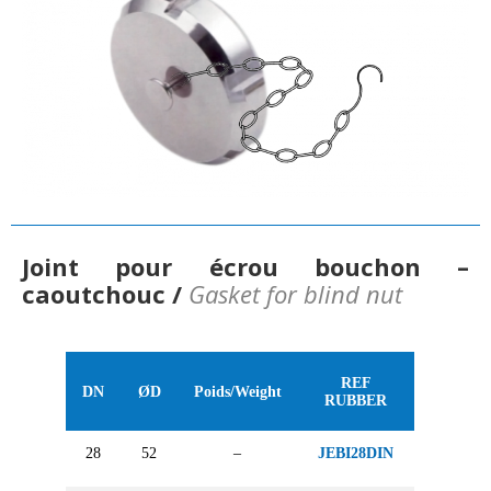
Joint pour écrou bouchon –
caoutchouc /
Gasket for blind nut
REF
DN
ØD
Poids/Weight
RUBBER
28
52
–
JEBI28DIN