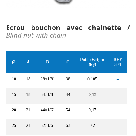
Ecrou bouchon avec chainette /
Blind nut with chain
Poids/Weight
REF
Ø
A
B
C
R
(kg)
304
10
18
28×1/8″
38
0,105
–
15
18
34×1/8″
44
0,13
–
20
21
44×1/6″
54
0,17
–
25
21
52×1/6″
63
0,2
–
E