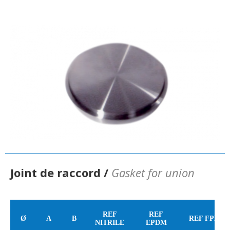
Joint de raccord /
Gasket for union
REF
REF
Ø
A
B
REF FPM
NITRILE
EPDM