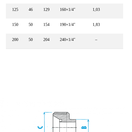
125
46
129
160×1/4″
1,03
–
150
50
154
190×1/4″
1,83
–
200
50
204
240×1/4″
–
–