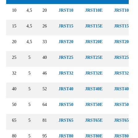
10
4,5
20
JRST10
JRST10E
JRST10V
15
4,5
26
JRST15
JRST15E
JRST15V
20
4,5
33
JRST20
JRST20E
JRST20V
25
5
40
JRST25
JRST25E
JRST25V
32
5
46
JRST32
JRST32E
JRST32V
40
5
52
JRST40
JRST40E
JRST40V
50
5
64
JRST50
JRST50E
JRST50V
65
5
81
JRST65
JRST65E
JRST65V
80
5
95
JRST80
JRST80E
JRST80V