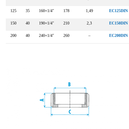
125
35
160×1/4″
178
1,49
EC125DIN
150
40
190×1/4″
210
2,3
EC150DIN
200
40
240×1/4″
260
–
EC200DIN