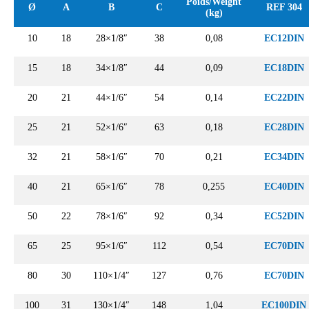
Poids/Weight
Ø
A
B
C
REF 304
(kg)
10
18
28×1/8″
38
0,08
EC12DIN
15
18
34×1/8″
44
0,09
EC18DIN
20
21
44×1/6″
54
0,14
EC22DIN
25
21
52×1/6″
63
0,18
EC28DIN
32
21
58×1/6″
70
0,21
EC34DIN
40
21
65×1/6″
78
0,255
EC40DIN
50
22
78×1/6″
92
0,34
EC52DIN
65
25
95×1/6″
112
0,54
EC70DIN
80
30
110×1/4″
127
0,76
EC70DIN
100
31
130×1/4″
148
1,04
EC100DIN