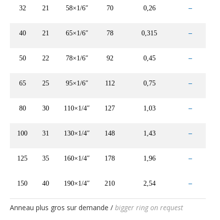
32
21
58×1/6″
70
0,26
–
E
40
21
65×1/6″
78
0,315
–
E
50
22
78×1/6″
92
0,45
–
E
65
25
95×1/6″
112
0,75
–
E
80
30
110×1/4″
127
1,03
–
E
100
31
130×1/4″
148
1,43
–
EB
125
35
160×1/4″
178
1,96
–
EB
150
40
190×1/4″
210
2,54
–
EB
Anneau plus gros sur demande /
bigger ring on request