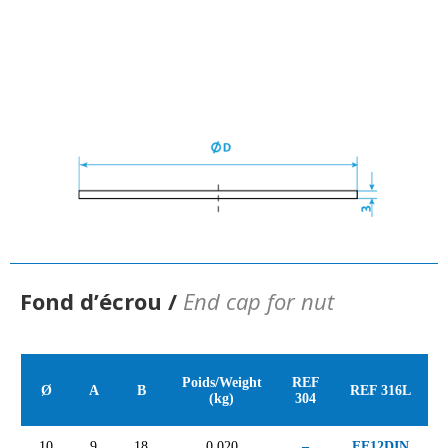
Fond d’écrou /
End cap for nut
Poids/Weight
REF
Ø
A
B
REF 316L
(kg)
304
10
9
18
0,020
–
FE12DIN